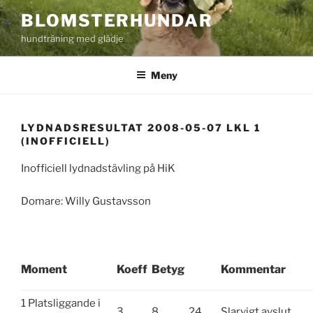
Hoppa
BLOMSTERHUNDAR
till
hundträning med glädje
innehåll
Meny
LYDNADSRESULTAT 2008-05-07 LKL 1
(INOFFICIELL)
Inofficiell lydnadstävling på HiK
Domare: Willy Gustavsson
Moment
Koeff
Betyg
Kommentar
1 Platsliggande i
3
8
24
Slarvigt avslut