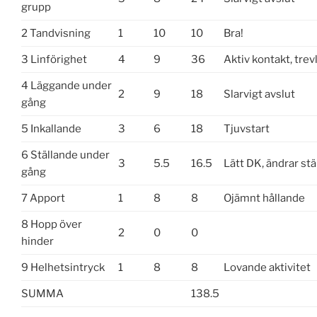
grupp
2 Tandvisning
1
10
10
Bra!
3 Linförighet
4
9
36
Aktiv kontakt, trevl
4 Läggande under
2
9
18
Slarvigt avslut
gång
5 Inkallande
3
6
18
Tjuvstart
6 Ställande under
3
5.5
16.5
Lätt DK, ändrar stä
gång
7 Apport
1
8
8
Ojämnt hållande
8 Hopp över
2
0
0
hinder
9 Helhetsintryck
1
8
8
Lovande aktivitet
SUMMA
138.5