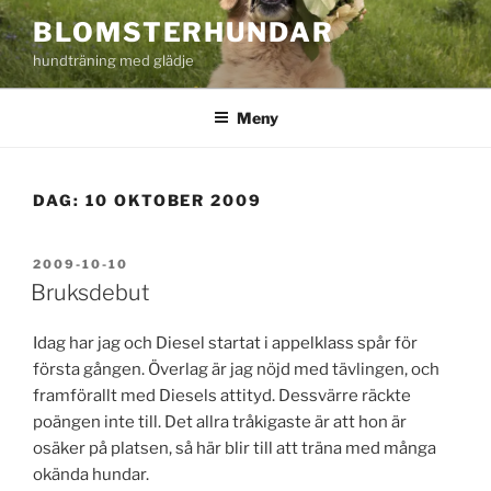
Hoppa
BLOMSTERHUNDAR
till
hundträning med glädje
innehåll
Meny
DAG:
10 OKTOBER 2009
PUBLICERAT
2009-10-10
Bruksdebut
Idag har jag och Diesel startat i appelklass spår för
första gången. Överlag är jag nöjd med tävlingen, och
framförallt med Diesels attityd. Dessvärre räckte
poängen inte till. Det allra tråkigaste är att hon är
osäker på platsen, så här blir till att träna med många
okända hundar.