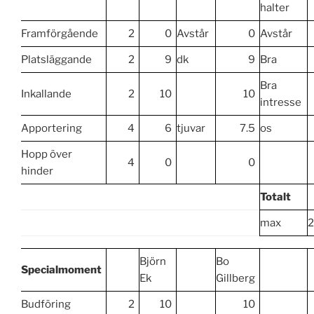
halter
Framförgående
2
0
Avstår
0
Avstår
Platsläggande
2
9
dk
9
Bra
Bra
Inkallande
2
10
10
intresse
Apportering
4
6
tjuvar
7.5
os
Hopp över
4
0
0
hinder
Totalt
max
Björn
Bo
Specialmoment
Ek
Gillberg
Budföring
2
10
10