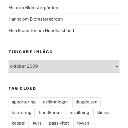
Elsa
om
Blomstergården
Hanna
om
Blomstergården
Elsa Blomster
om
Hundhalsband
TIDIGARE INLÄGG
Tidigare
inlägg
TAG CLOUD
apportering
avlämningar
doggie zen
hantering
hundkurser
inkallning
klicker
koppel
kurs
passivitet
rowan