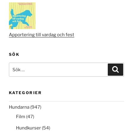
Apportering till vardag och fest
SÖK
Sök
Sök
efter:
KATEGORIER
Hundarna
(947)
Film
(47)
Hundkurser
(54)