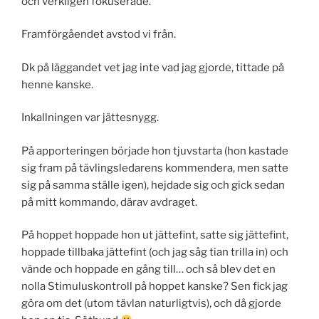
och verkligen fokuserade.
Framförgåendet avstod vi från.
Dk på läggandet vet jag inte vad jag gjorde, tittade på
henne kanske.
Inkallningen var jättesnygg.
På apporteringen började hon tjuvstarta (hon kastade
sig fram på tävlingsledarens kommendera, men satte
sig på samma ställe igen), hejdade sig och gick sedan
på mitt kommando, därav avdraget.
På hoppet hoppade hon ut jättefint, satte sig jättefint,
hoppade tillbaka jättefint (och jag såg tian trilla in) och
vände och hoppade en gång till… och så blev det en
nolla Stimuluskontroll på hoppet kanske? Sen fick jag
göra om det (utom tävlan naturligtvis), och då gjorde