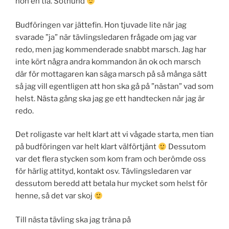
hon en tia. Söthund
Budföringen var jättefin. Hon tjuvade lite när jag
svarade ”ja” när tävlingsledaren frågade om jag var
redo, men jag kommenderade snabbt marsch. Jag har
inte kört några andra kommandon än ok och marsch
där för mottagaren kan säga marsch på så många sätt
så jag vill egentligen att hon ska gå på ”nästan” vad som
helst. Nästa gång ska jag ge ett handtecken när jag är
redo.
Det roligaste var helt klart att vi vågade starta, men tian
på budföringen var helt klart välförtjänt
Dessutom
var det flera stycken som kom fram och berömde oss
för härlig attityd, kontakt osv. Tävlingsledaren var
dessutom beredd att betala hur mycket som helst för
henne, så det var skoj
Till nästa tävling ska jag träna på