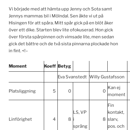
Vi började med att hämta upp Jenny och Sota samt
Jennys mammas bil i Mölndal. Sen åkte vi ut på
Hisingen för att spåra. Mitt spår gick på en blöt åker
över ett dike. Starten blev lite ofokuserad. Hon gick
över första spårpinnen och vimsade lite, men sedan
gick det bättre och de två sista pinnarna plockade hon
in fint. <!–
Moment
Koeff
Betyg
Eva Svanstedt
Willy Gustafsson
Kan ej
Platsliggning
5
0
0
moment
Fin
LS, VP
kontakt,
Linförighet
4
8
i
8
slarv,
språng
pos. och