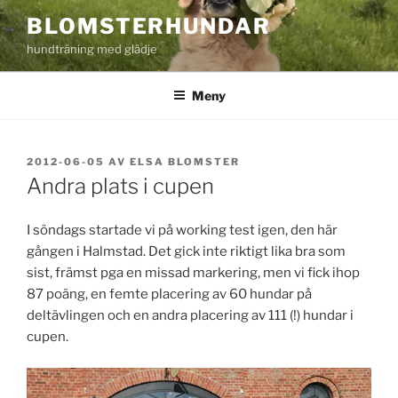
Hoppa
BLOMSTERHUNDAR
till
hundträning med glädje
innehåll
Meny
PUBLICERAT
2012-06-05
AV
ELSA BLOMSTER
Andra plats i cupen
I söndags startade vi på working test igen, den här
gången i Halmstad. Det gick inte riktigt lika bra som
sist, främst pga en missad markering, men vi fick ihop
87 poäng, en femte placering av 60 hundar på
deltävlingen och en andra placering av 111 (!) hundar i
cupen.