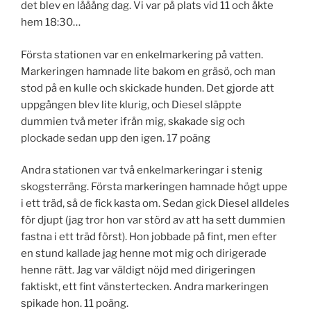
det blev en lååång dag. Vi var på plats vid 11 och åkte
hem 18:30…
Första stationen var en enkelmarkering på vatten.
Markeringen hamnade lite bakom en gräsö, och man
stod på en kulle och skickade hunden. Det gjorde att
uppgången blev lite klurig, och Diesel släppte
dummien två meter ifrån mig, skakade sig och
plockade sedan upp den igen. 17 poäng
Andra stationen var två enkelmarkeringar i stenig
skogsterräng. Första markeringen hamnade högt uppe
i ett träd, så de fick kasta om. Sedan gick Diesel alldeles
för djupt (jag tror hon var störd av att ha sett dummien
fastna i ett träd först). Hon jobbade på fint, men efter
en stund kallade jag henne mot mig och dirigerade
henne rätt. Jag var väldigt nöjd med dirigeringen
faktiskt, ett fint vänstertecken. Andra markeringen
spikade hon. 11 poäng.