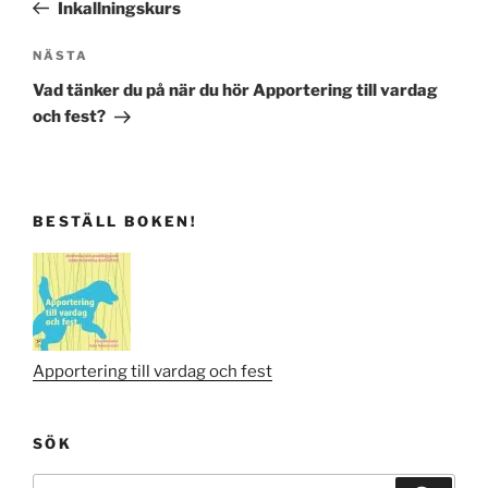
inlägg
Inkallningskurs
Nästa
NÄSTA
inlägg
Vad tänker du på när du hör Apportering till vardag
och fest?
BESTÄLL BOKEN!
Apportering till vardag och fest
SÖK
Sök