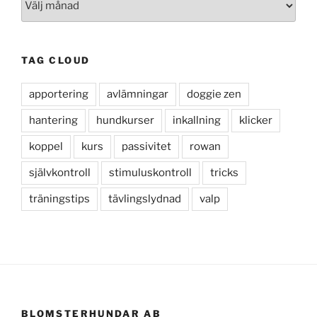
inlägg
TAG CLOUD
apportering
avlämningar
doggie zen
hantering
hundkurser
inkallning
klicker
koppel
kurs
passivitet
rowan
självkontroll
stimuluskontroll
tricks
träningstips
tävlingslydnad
valp
BLOMSTERHUNDAR AB